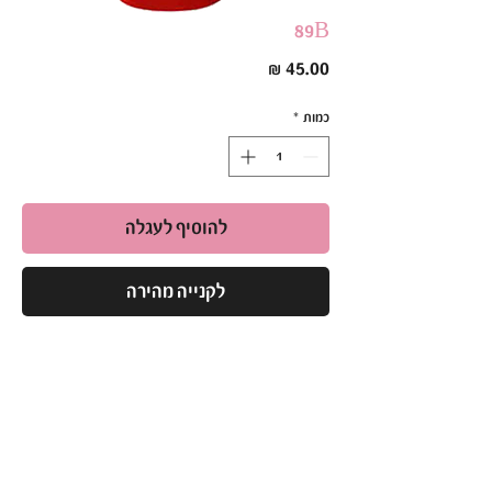
89B
מחיר
כמות
*
להוסיף לעגלה
לקנייה מהירה