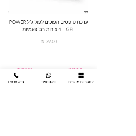
ערכת טיפסים הפוכים לפוליג׳ל POWER
GEL – ‏4 צורות רב־פעמיות
לבניית 
מחיר
תפריט
מוצרים
ציוד חד-פעמי
דף בית
קטגוריות מוצרים
וואטסאפ
חייג עכשיו
צבתות
מחלקות
טיפות לפטרת
אודות
ריהוט
צור קשר
מוצרי חשמל
תקנון האתר
תנאי אחראיות
מניקור ופדיקור