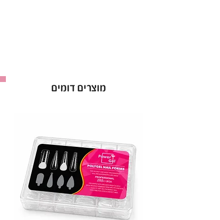
• צבתית לקוטיקולה עם להב חד ומדויק באורך 5 מ״מ
• מתאימה להסרת קוטיקולה ועור סביב הציפורן
בצורה נקייה ועדינה
• צבתית מקצועית למניקור רוסי ולעבודה מדויקת
ברמת גימור גבוהה
• מבנה ארגונומי לאחיזה נוחה ושליטה מקסימלית
מוצרים דומים
בזמן העבודה
• חיתוך מדויק ללא משיכה של העור
• מיוצרת מחומרי גלם איכותיים במיוחד מהגבוהים
בשוק
• עמידות גבוהה ושמירה על חדות לאורך זמן
• אורך ידית: 10.4
אם את מחפשת צבתית מקצועית לקוטיקולה עם
איכות גבוהה,
חדות מקסימלית ונוחות עבודה – DSI Exclusive
היא הבחירה המושלמת.