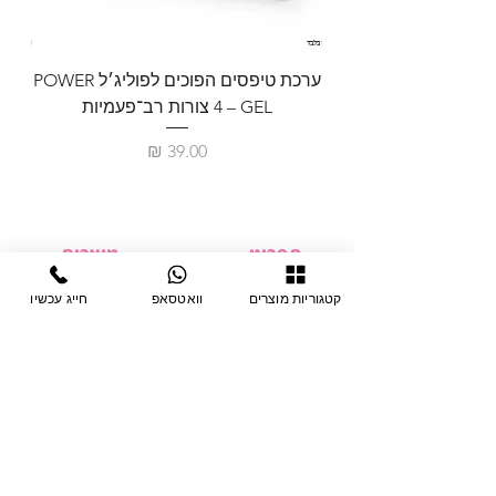
ערכת טיפסים הפוכים לפוליג׳ל POWER
GEL – ‏4 צורות רב־פעמיות
לבניית 
מחיר
תפריט
מוצרים
ציוד חד-פעמי
דף בית
קטגוריות מוצרים
וואטסאפ
חייג עכשיו
צבתות
מחלקות
טיפות לפטרת
אודות
ריהוט
צור קשר
מוצרי חשמל
תקנון האתר
תנאי אחראיות
מניקור ופדיקור