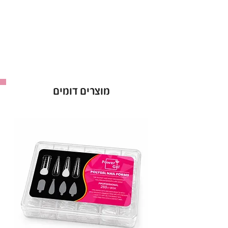
• צבתית לקוטיקולה עם להב חד ומדויק באורך 5 מ״מ
• מתאימה להסרת קוטיקולה ועור סביב הציפורן
בצורה נקייה ועדינה
• צבתית מקצועית למניקור רוסי ולעבודה מדויקת
ברמת גימור גבוהה
• מבנה ארגונומי לאחיזה נוחה ושליטה מקסימלית
מוצרים דומים
בזמן העבודה
• חיתוך מדויק ללא משיכה של העור
• מיוצרת מחומרי גלם איכותיים במיוחד מהגבוהים
בשוק
• עמידות גבוהה ושמירה על חדות לאורך זמן
• אורך ידית: 11.5
אם את מחפשת צבתית מקצועית לקוטיקולה עם
איכות גבוהה,
חדות מקסימלית ונוחות עבודה – DSI Exclusive
היא הבחירה המושלמת.