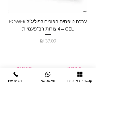
ערכת טיפסים הפוכים לפוליג׳ל POWER
GEL – ‏4 צורות רב־פעמיות
לבניית 
מחיר
תפריט
מוצרים
ציוד חד-פעמי
דף בית
קטגוריות מוצרים
וואטסאפ
חייג עכשיו
צבתות
מחלקות
טיפות לפטרת
אודות
ריהוט
צור קשר
מוצרי חשמל
תקנון האתר
תנאי אחראיות
מניקור ופדיקור