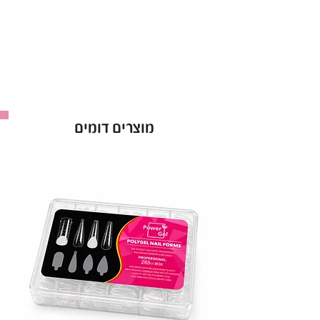
• צבתית לקוטיקולה עם להב חד ומדויק באורך 7 מ״מ
• מתאימה להסרת קוטיקולה ועור סביב הציפורן
בצורה נקייה ועדינה
• צבתית מקצועית למניקור רוסי ולעבודה מדויקת
ברמת גימור גבוהה
• מבנה ארגונומי לאחיזה נוחה ושליטה מקסימלית
מוצרים דומים
בזמן העבודה
• חיתוך מדויק ללא משיכה של העור
• מיוצרת מחומרי גלם איכותיים במיוחד מהגבוהים
בשוק
• עמידות גבוהה ושמירה על חדות לאורך זמן
• אורך ידית: 11.5
אם את מחפשת צבתית מקצועית לקוטיקולה עם
איכות גבוהה,
חדות מקסימלית ונוחות עבודה – DSI Exclusive
היא הבחירה המושלמת.