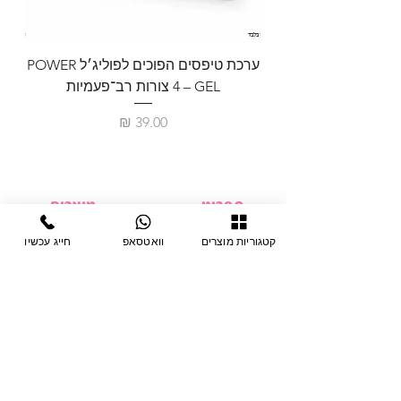
ערכת טיפסים הפוכים לפוליג׳ל POWER
GEL – ‏4 צורות רב־פעמיות
לבניית 
מחיר
תפריט
מוצרים
ציוד חד-פעמי
דף בית
קטגוריות מוצרים
וואטסאפ
חייג עכשיו
צבתות
מחלקות
טיפות לפטרת
אודות
ריהוט
צור קשר
מוצרי חשמל
תקנון האתר
תנאי אחראיות
מניקור ופדיקור