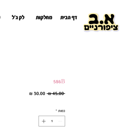
מ
דף הבית
מחלקות
לק ג'ל
586B
מחיר
מחיר
 ‏45.00 ‏₪ 
רגיל
מבצע
כמות
*