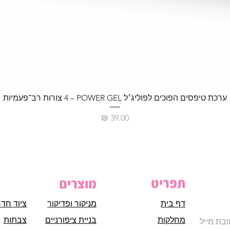
ערכת טיפסים הפוכים לפוליג׳ל POWER GEL – ‏4 צורות רב־פעמיות
מחיר
תפריט
מוצרים
דף בית
מניקור ופדיקור
ציוד חד-
מחלקות
בניית ציפורניים
צבתות