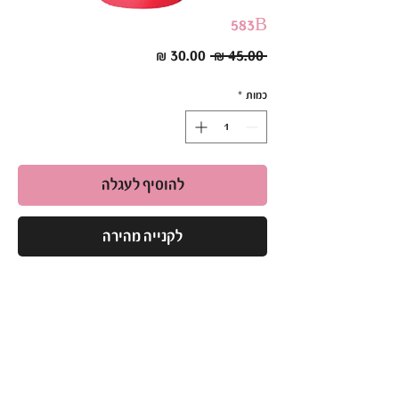
583B
מחיר
מחיר
 ‏45.00 ‏₪ 
רגיל
מבצע
כמות
*
להוסיף לעגלה
לקנייה מהירה