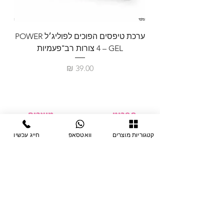
ערכת טיפסים הפוכים לפוליג׳ל POWER
GEL – ‏4 צורות רב־פעמיות
לבניית 
מחיר
תפריט
מוצרים
ציוד חד-פעמי
דף בית
קטגוריות מוצרים
וואטסאפ
חייג עכשיו
צבתות
מחלקות
טיפות לפטרת
אודות
ריהוט
צור קשר
מוצרי חשמל
תקנון האתר
תנאי אחראיות
מניקור ופדיקור