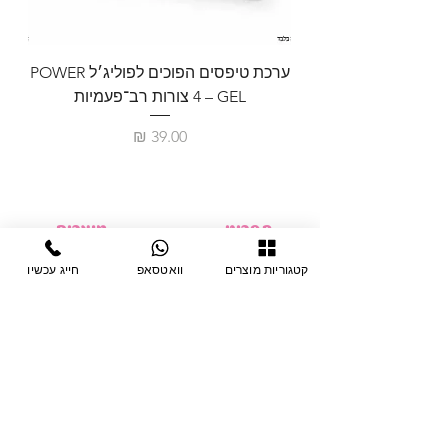
ערכת טיפסים הפוכים לפוליג׳ל POWER
GEL – ‏4 צורות רב־פעמיות
לבניית 
מחיר
תפריט
מוצרים
ציוד חד-פעמי
דף בית
קטגוריות מוצרים
וואטסאפ
חייג עכשיו
צבתות
מחלקות
טיפות לפטרת
אודות
ריהוט
צור קשר
מוצרי חשמל
תקנון האתר
תנאי אחראיות
מניקור ופדיקור