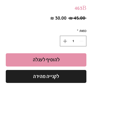
463B
מחיר
מחיר
 ‏45.00 ‏₪ 
רגיל
מבצע
כמות
*
להוסיף לעגלה
לקנייה מהירה