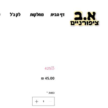
מ
דף הבית
מחלקות
לק ג'ל
425B
מחיר
כמות
*