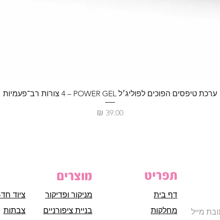
ערכת טיפסים הפוכים לפוליג׳ל POWER GEL – ‏4 צורות רב־פעמיות
מחיר
תפריט
מוצרים
דף בית
מניקור ופדיקור
ציוד חד-
מחלקות
בניית ציפורניים
צבתות