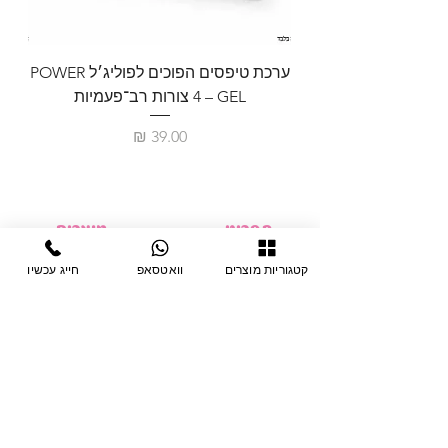
ערכת טיפסים הפוכים לפוליג׳ל POWER
GEL – ‏4 צורות רב־פעמיות
לבניית 
מחיר
תפריט
מוצרים
ציוד חד-פעמי
דף בית
קטגוריות מוצרים
וואטסאפ
חייג עכשיו
צבתות
מחלקות
טיפות לפטרת
אודות
ריהוט
צור קשר
מוצרי חשמל
תקנון האתר
תנאי אחראיות
מניקור ופדיקור