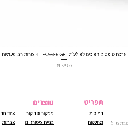
ערכת טיפסים הפוכים לפוליג׳ל POWER GEL – ‏4 צורות רב־פעמיות
מחיר
תפריט
מוצרים
דף בית
מניקור ופדיקור
ציוד חד-
מחלקות
בניית ציפורניים
צבתות