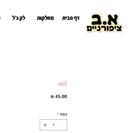
מ
דף הבית
מחלקות
לק ג'ל
18B
מחיר
כמות
*