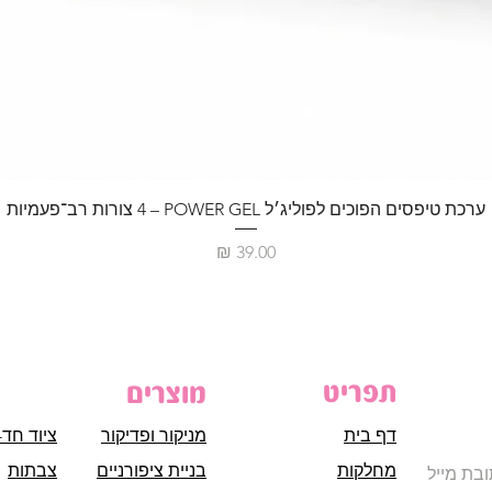
ערכת טיפסים הפוכים לפוליג׳ל POWER GEL – ‏4 צורות רב־פעמיות
מחיר
תפריט
מוצרים
דף בית
מניקור ופדיקור
ציוד חד-
מחלקות
בניית ציפורניים
צבתות