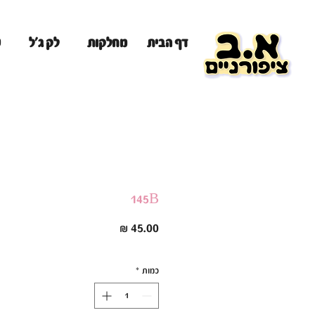
מ
דף הבית
מחלקות
לק ג'ל
145B
מחיר
כמות
*