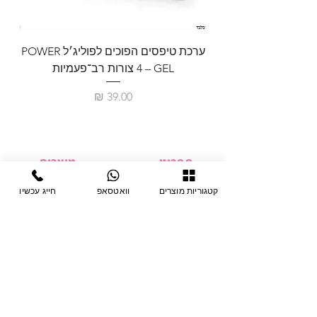
ערכת טיפסים הפוכים לפוליג׳ל POWER
GEL – ‏4 צורות רב־פעמיות
לבניית 
מחיר
תפריט
מוצרים
ציוד חד-פעמי
דף בית
קטגוריות מוצרים
וואטסאפ
חייג עכשיו
צבתות
מחלקות
טיפות לפטרת
אודות
ריהוט
צור קשר
מוצרי חשמל
תקנון האתר
תנאי אחראיות
מניקור ופדיקור