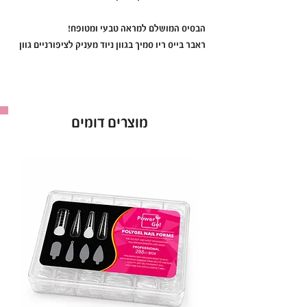
הבסיס המושלם למראה טבעי ומטופח!
ראבר בייס ריו סמיך בגוון ניוד מעניק לציפורניים גוון
חמים וטבעי, עם עמידות גבוהה ומריחה אחידה,
אידיאלי למניקור יומיומי או עיצובים עדינים.
•
תכונות עיקריות:
מוצרים דומים
גוון ניוד
: גוון חמים, טבעי ומחמיא, שמתמזג בצורה
מושלמת עם צבע הציפורן.
פורמולה סמיכה
: מייצרת בסיס יציב ועבה, שדואג
לשמירה על הלק לאורך זמן.
מריחה אחידה ונוחה
: אידיאלי לשימוש כבסיס
למניקור קלאסי או כבסיס לעיצובים יותר
מורכבים.
•
יתרונות בולטים: