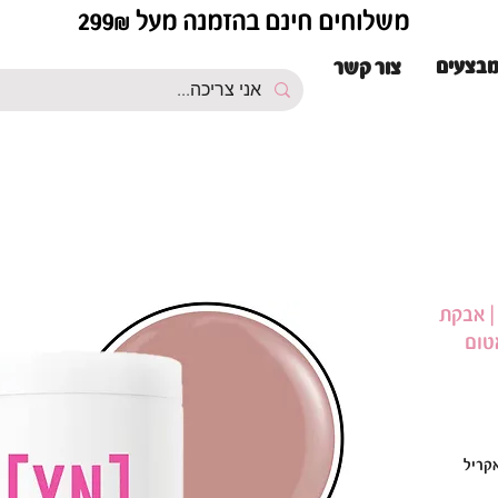
משלוחים חינם בהזמנה מעל 299₪
בצעים
צור קשר
Young Nails - Cover Peac | אבקת
טום
Y | אבקת אקריל