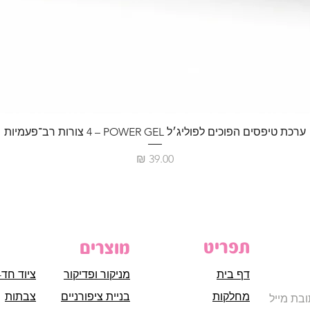
ערכת טיפסים הפוכים לפוליג׳ל POWER GEL – ‏4 צורות רב־פעמיות
מחיר
תפריט
מוצרים
דף בית
מניקור ופדיקור
ציוד חד-
מחלקות
בניית ציפורניים
צבתות