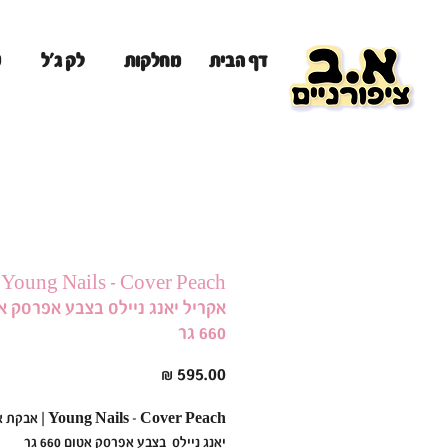
מ
דף הבית
מחלקות
לק ג'ל
h
אקריל יאנג ניילס בצבע אפרסק א
660 גר
מחיר
oung Nails - Cover Peach
יאנג ניילס בצבע אפרסק אטום 660 גר