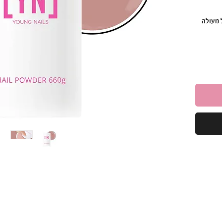
 מעולה
.
יכן
ח על
איפת
 הבניה.)