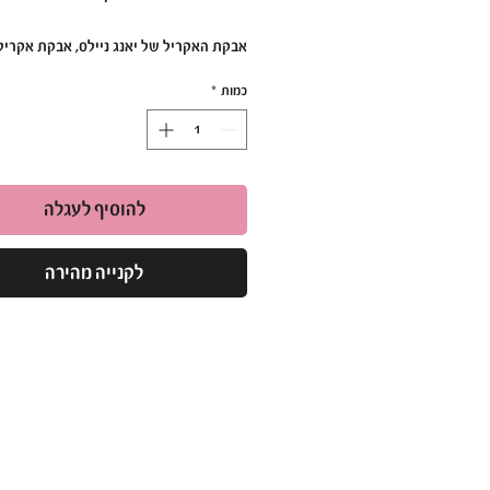
אבקת האקריל של יאנג ניילס, אבקת אקריל
לבנייה של ציפורניים איכותיות,
כמות
*
חזקות, וגמישות בעיצובים מעוררי התפעלות
660 גרם
הוראות שימוש:
להוסיף לעגלה
יש לטבול את המכחול בנוזל אקריל ולאחר מ
לטבול באבקת אקריל ליצור כדור קטן ולהני
לקנייה מהירה
הציפורן ולעצב לפי הצורך. (יש להימנע מש
האבקה בזמן הבניה ובזמן ההסרה/השיוף של