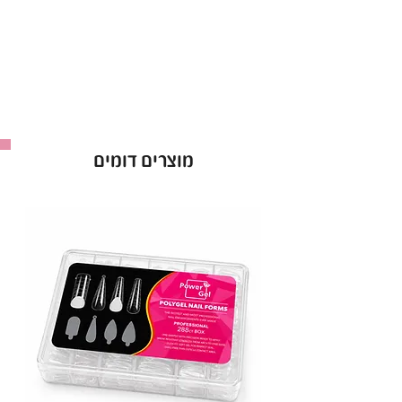
גוון 14:
גוון ייחודי ואופנתי המוסיף צבע עשיר
ומראה חלק ואחיד לציפורן.
פורמולה מחוזקת:
חיזוק יציב לציפורן לאורך זמן,
מבלי לפגוע בגמישותה.
מרקם סמיך:
מאפשר מריחה קלה ומדויקת,
שמספקת יציבות וגימור מבריק.
מוצרים דומים
•
יתרונות בולטים:
מגן על הציפורן ומחזק אותה, מונע קילופים
ושבירות.
נותן גימור מבריק ויציב שמתפקד לאורך זמן.
אידיאלי לשימוש במניקור מקצועי וביתי.
ברישיון משרד הבריאות, מוצר בטוח לשימוש.
עם
Power Gel | ראבר בייס פאוור ג׳ל גוון 14
,
תקבלי בסיס עמיד,
חזק ומבריק שמחזק את הציפורן ומספק מראה אחיד
ומרשים לכל עיצוב ציפורניים.