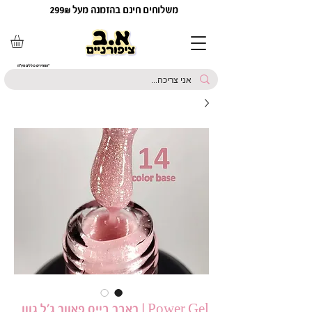
משלוחים חינם בהזמנה מעל 299₪
*המחירים כוללים מע"מ
Power Gel | ראבר בייס פאוור ג׳ל גוון