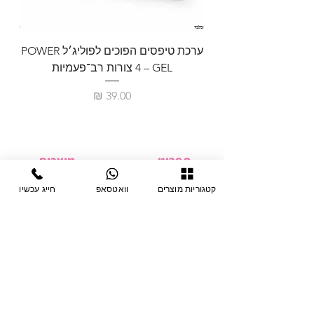
* בקבוק 15 מ”ל.
ערכת טיפסים הפוכים לפוליג׳ל POWER
GEL – ‏4 צורות רב־פעמיות
לבניית 
מחיר
תפריט
מוצרים
ציוד חד-פעמי
דף בית
קטגוריות מוצרים
וואטסאפ
חייג עכשיו
צבתות
מחלקות
טיפות לפטרת
אודות
ריהוט
צור קשר
מוצרי חשמל
תקנון האתר
תנאי אחראיות
מניקור ופדיקור