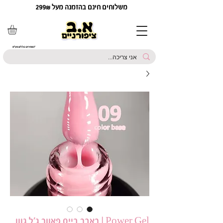
משלוחים חינם בהזמנה מעל 299₪
*המחירים כוללים מע"מ
Power Gel | ראבר בייס פאוור ג׳ל גוון