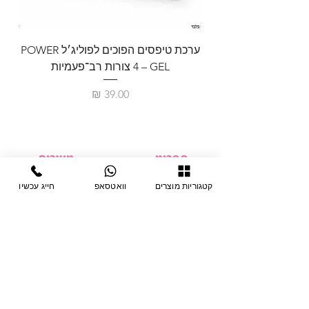
ערכת טיפסים הפוכים לפוליג׳ל POWER
GEL – ‏4 צורות רב־פעמיות
לבניית 
מחיר
תפריט
מוצרים
ציוד חד-פעמי
דף בית
קטגוריות מוצרים
וואטסאפ
חייג עכשיו
צבתות
מחלקות
טיפות לפטרת
אודות
ריהוט
צור קשר
מוצרי חשמל
תקנון האתר
תנאי אחראיות
מניקור ופדיקור