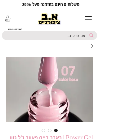
משלוחים חינם בהזמנה מעל 299₪
*המחירים כוללים מע"מ
Power Gel | ראבר בייס פאוור ג׳ל גוון