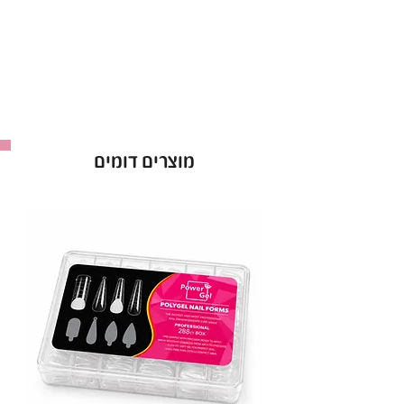
גוון 7:
גוון עשיר ומבריק המעניק לציפורן מראה
אחיד ומסודר.
פורמולה מחוזקת:
מעניק יציבות ושמירה על
הציפורן לאורך זמן.
מרקם סמיך:
מאפשר מריחה נוחה ויצירת גימור
אחיד.
מוצרים דומים
•
יתרונות בולטים:
מגן על הציפורן ומחזק אותה, מונע קילופים
ושבירות.
גימור מבריק ועמיד שמתפקד לאורך זמן.
מתאים לשימוש במניקור מקצועי וביתי.
ברישיון משרד הבריאות, מוצר בטוח לשימוש.
* נוסחה ללא כימיקלים קשים הגורמים לאלרגיות.
* ברק עמיד לאורך שבועות.
* זמין במגוון צבעים משגעים.
* קל למריחה ולהסרה.
* מספיק למרוח 2 שכבות לתוצאה מושלמת.