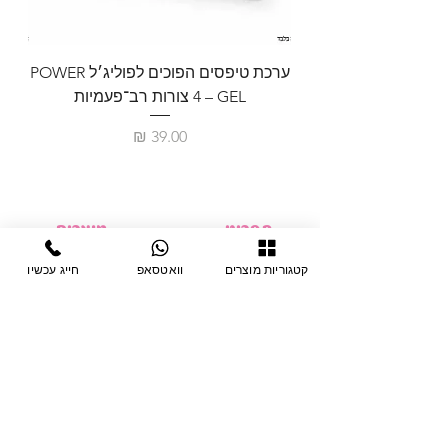
* בקבוק 15 מ”ל.
ערכת טיפסים הפוכים לפוליג׳ל POWER
GEL – ‏4 צורות רב־פעמיות
לבניית 
מחיר
תפריט
מוצרים
ציוד חד-פעמי
דף בית
קטגוריות מוצרים
וואטסאפ
חייג עכשיו
צבתות
מחלקות
טיפות לפטרת
אודות
ריהוט
צור קשר
מוצרי חשמל
תקנון האתר
תנאי אחראיות
מניקור ופדיקור