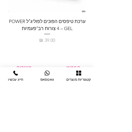
ערכת טיפסים הפוכים לפוליג׳ל POWER
GEL – ‏4 צורות רב־פעמיות
לבניית 
מחיר
תפריט
מוצרים
ציוד חד-פעמי
דף בית
קטגוריות מוצרים
וואטסאפ
חייג עכשיו
צבתות
מחלקות
טיפות לפטרת
אודות
ריהוט
צור קשר
מוצרי חשמל
תקנון האתר
תנאי אחראיות
מניקור ופדיקור