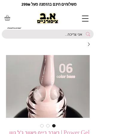
משלוחים חינם בהזמנה מעל 299₪
*המחירים כוללים מע"מ
Power Gel | ראבר בייס פאוור ג׳ל גוון