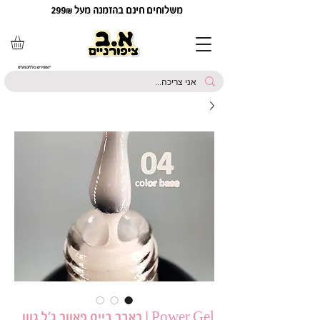
משלוחים חינם בהזמנה מעל 299₪
*המחירים כוללים מע"מ
Power Gel | ראבר בייס פאוור ג׳ל גוון