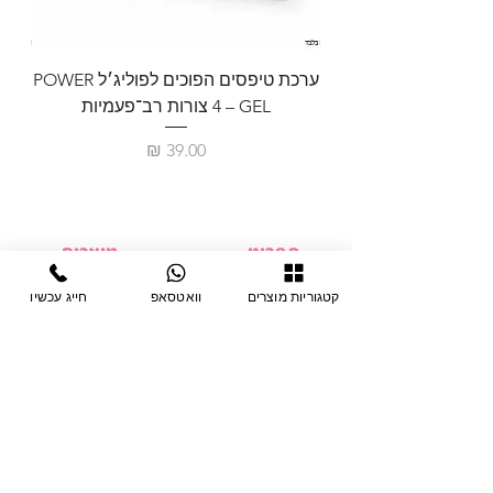
ערכת טיפסים הפוכים לפוליג׳ל POWER
GEL – ‏4 צורות רב־פעמיות
לבניית 
מחיר
תפריט
מוצרים
ציוד חד-פעמי
דף בית
קטגוריות מוצרים
וואטסאפ
חייג עכשיו
צבתות
מחלקות
טיפות לפטרת
אודות
ריהוט
צור קשר
מוצרי חשמל
תקנון האתר
תנאי אחראיות
מניקור ופדיקור