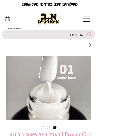
משלוחים חינם בהזמנה מעל 299₪
*המחירים כוללים מע"מ
Power Gel | ראבר בייס פאוור ג׳ל גוון