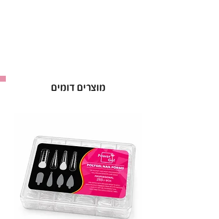
גוון 1:
גוון בהיר ומבריק שמספק לציפורן מראה
טבעי ומטופח, אידיאלי למראה נקי ואלגנטי.
פורמולה מחוזקת:
מבנה חזק ועמיד שמחזק את
הציפורן לאורך זמן ומספק יציבות מצוינת.
מרקם סמיך:
מריחה אחידה ונוחה שמספקת גימור
יציב, מבריק ועמיד.
מוצרים דומים
•
יתרונות בולטים:
מגן על הציפורן ומחזק אותה, מונע קילופים
ושבירות.
נותן גימור מבריק ועמיד לאורך זמן.
מתאים לשימוש מקצועי וביתי, אידיאלי לכל סגנון
עיצוב ציפורניים.
ברישיון משרד הבריאות, מוצר בטוח לשימוש.
* נוסחה ללא כימיקלים קשים הגורמים לאלרגיות.
* ברק עמיד לאורך שבועות.
* זמין במגוון צבעים משגעים.
* קל למריחה ולהסרה.