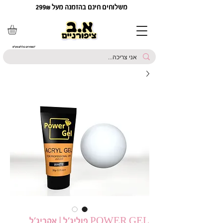
משלוחים חינם בהזמנה מעל 299₪
*המחירים כוללים מע"מ
POWER GEL פוליג’ל | אקריג'ל