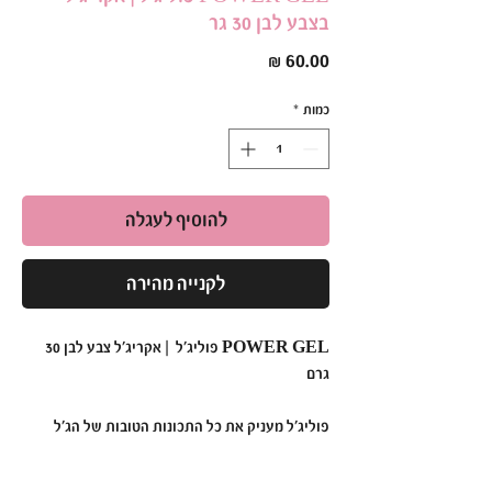
בצבע לבן 30 גר
מחיר
כמות
*
להוסיף לעגלה
לקנייה מהירה
POWER GEL פוליג’ל | אקריג'ל צבע לבן 30
גרם
פוליג'ל מעניק את כל התכונות הטובות של הג’ל
והאקריל ומשלבת יחד לתוך חומר אחד יציב, איכותי
וחזק פוליג’ל, פוליגל, פולי גל, POWERGEL,