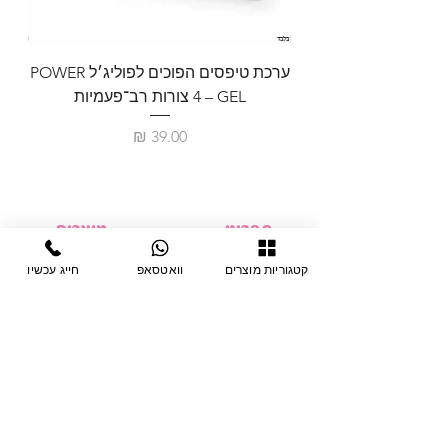
ערכת טיפסים הפוכים לפוליג׳ל POWER
GEL – ‏4 צורות רב־פעמיות
לבניית 
מחיר
תפריט
מוצרים
ציוד חד-פעמי
דף בית
קטגוריות מוצרים
וואטסאפ
חייג עכשיו
צבתות
מחלקות
טיפות לפטרת
אודות
ריהוט
צור קשר
מוצרי חשמל
תקנון האתר
תנאי אחראיות
מניקור ופדיקור