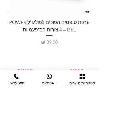
ערכת טיפסים הפוכים לפוליג׳ל POWER
GEL – ‏4 צורות רב־פעמיות
לבניית 
מחיר
תפריט
מוצרים
ציוד חד-פעמי
דף בית
קטגוריות מוצרים
וואטסאפ
חייג עכשיו
צבתות
מחלקות
טיפות לפטרת
אודות
ריהוט
צור קשר
מוצרי חשמל
תקנון האתר
תנאי אחראיות
מניקור ופדיקור