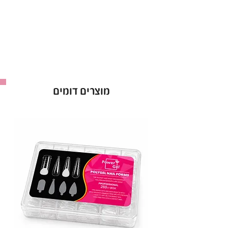
ויצירת בסיס אחיד וחזק.
עמידות גבוהה:
מגן על הציפורן ומונע קילופים
ושבירות.
•
יתרונות בולטים:
מעניק יציבות ומראה מקצועי לאורך זמן.
מתאים לשימוש מקצועי וביתי.
מוצרים דומים
ברישיון משרד הבריאות, מוצר בטוח לשימוש.
עם בייס פאוור ג׳ל תוכלי ליצור בסיס חזק ועמיד, עם
גימור מבריק שמחזיק מעמד לאורך זמן!
* בקבוק 15 מ”ל.