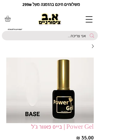
משלוחים חינם בהזמנה מעל 299₪
*המחירים כוללים מע"מ
Power Gel | בייס פאוור ג׳ל
מחיר