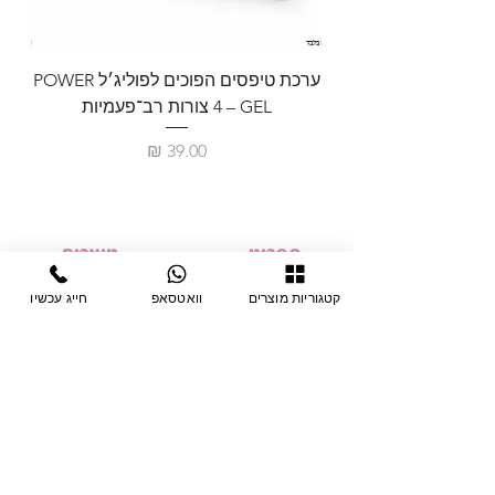
ערכת טיפסים הפוכים לפוליג׳ל POWER
GEL – ‏4 צורות רב־פעמיות
לבניית 
מחיר
תפריט
מוצרים
ציוד חד-פעמי
דף בית
קטגוריות מוצרים
וואטסאפ
חייג עכשיו
צבתות
מחלקות
טיפות לפטרת
אודות
ריהוט
צור קשר
מוצרי חשמל
תקנון האתר
תנאי אחראיות
מניקור ופדיקור