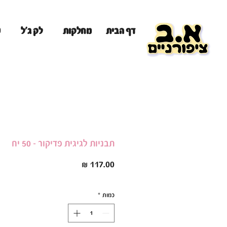
מ
דף הבית
מחלקות
לק ג'ל
תבניות לגיגית פדיקור - 50 יח
מחיר
כמות
*