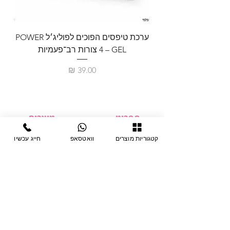
ערכת טיפסים הפוכים לפוליג׳ל POWER
GEL – ‏4 צורות רב־פעמיות
לבניית 
מחיר
תפריט
מוצרים
ציוד חד-פעמי
דף בית
קטגוריות מוצרים
וואטסאפ
חייג עכשיו
צבתות
מחלקות
טיפות לפטרת
אודות
ריהוט
צור קשר
מוצרי חשמל
תקנון האתר
תנאי אחראיות
מניקור ופדיקור