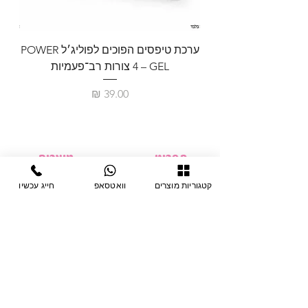
ערכת טיפסים הפוכים לפוליג׳ל POWER
GEL – ‏4 צורות רב־פעמיות
לבניית 
מחיר
תפריט
מוצרים
ציוד חד-פעמי
דף בית
קטגוריות מוצרים
וואטסאפ
חייג עכשיו
צבתות
מחלקות
טיפות לפטרת
אודות
ריהוט
צור קשר
מוצרי חשמל
תקנון האתר
תנאי אחראיות
מניקור ופדיקור