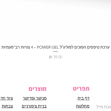
ערכת טיפסים הפוכים לפוליג׳ל POWER GEL – ‏4 צורות רב־פעמיות
מחיר
תפריט
מוצרים
דף בית
מניקור ופדיקור
ציוד חד-
מחלקות
בניית ציפורניים
צבתות