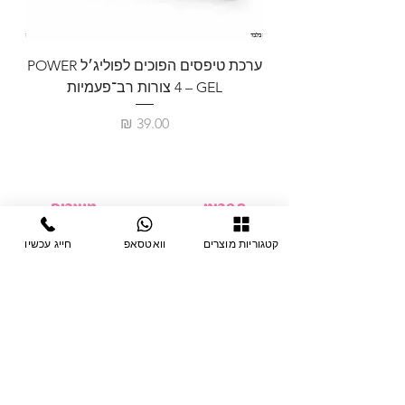
ערכת טיפסים הפוכים לפוליג׳ל POWER
GEL – ‏4 צורות רב־פעמיות
לבניית 
מחיר
תפריט
מוצרים
ציוד חד-פעמי
דף בית
קטגוריות מוצרים
וואטסאפ
חייג עכשיו
צבתות
מחלקות
טיפות לפטרת
אודות
ריהוט
צור קשר
מוצרי חשמל
תקנון האתר
תנאי אחראיות
מניקור ופדיקור