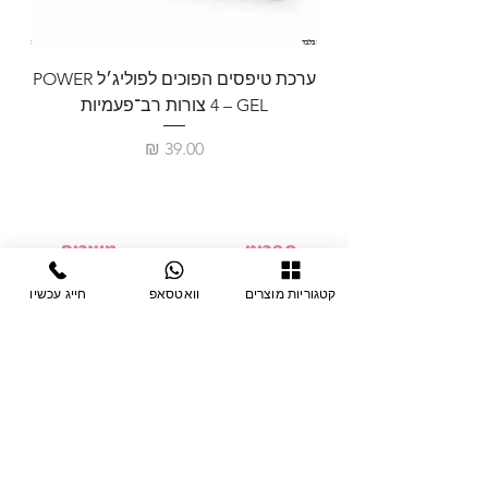
ערכת טיפסים הפוכים לפוליג׳ל POWER
GEL – ‏4 צורות רב־פעמיות
לבניית 
מחיר
תפריט
מוצרים
ציוד חד-פעמי
דף בית
קטגוריות מוצרים
וואטסאפ
חייג עכשיו
צבתות
מחלקות
טיפות לפטרת
אודות
ריהוט
צור קשר
מוצרי חשמל
תקנון האתר
תנאי אחראיות
מניקור ופדיקור