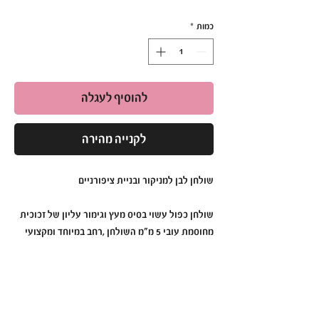
כמות
*
להוסיף לעגלה
לקנייה מהירה
שולחן לבן למניקור ובניית ציפורניים
שולחן כפול עשוי בסיס מעץ וגימור עליון של זכוכית
מחוסמת עובי 5 מ״מ השולחן ,רחב במיוחד ומקצועי
לבניית ציפורניים וכן לכל סוגי עבודות הציפורניים.
** איסוף עצמי בלבד!