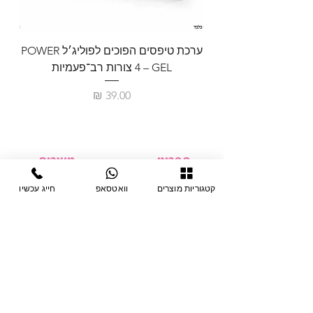
ערכת טיפסים הפוכים לפוליג׳ל POWER
GEL – ‏4 צורות רב־פעמיות
לבניית 
מחיר
תפריט
מוצרים
ציוד חד-פעמי
דף בית
קטגוריות מוצרים
וואטסאפ
חייג עכשיו
צבתות
מחלקות
טיפות לפטרת
אודות
ריהוט
צור קשר
מוצרי חשמל
תקנון האתר
תנאי אחראיות
מניקור ופדיקור