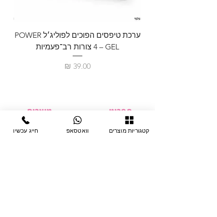
ערכת טיפסים הפוכים לפוליג׳ל POWER
GEL – ‏4 צורות רב־פעמיות
לבניית 
מחיר
תפריט
מוצרים
ציוד חד-פעמי
דף בית
קטגוריות מוצרים
וואטסאפ
חייג עכשיו
צבתות
מחלקות
טיפות לפטרת
אודות
ריהוט
צור קשר
מוצרי חשמל
תקנון האתר
תנאי אחראיות
מניקור ופדיקור