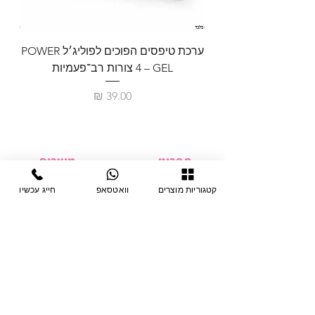
ערכת טיפסים הפוכים לפוליג׳ל POWER
GEL – ‏4 צורות רב־פעמיות
לבניית 
מחיר
תפריט
מוצרים
ציוד חד-פעמי
דף בית
קטגוריות מוצרים
וואטסאפ
חייג עכשיו
צבתות
מחלקות
טיפות לפטרת
אודות
ריהוט
צור קשר
מוצרי חשמל
תקנון האתר
תנאי אחראיות
מניקור ופדיקור