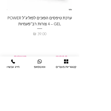
ערכת טיפסים הפוכים לפוליג׳ל POWER
GEL – ‏4 צורות רב־פעמיות
לבניית 
מחיר
תפריט
מוצרים
ציוד חד-פעמי
דף בית
קטגוריות מוצרים
וואטסאפ
חייג עכשיו
צבתות
מחלקות
טיפות לפטרת
אודות
ריהוט
צור קשר
מוצרי חשמל
תקנון האתר
תנאי אחראיות
מניקור ופדיקור