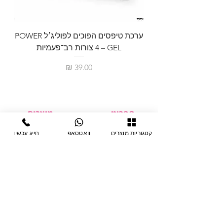
ערכת טיפסים הפוכים לפוליג׳ל POWER
GEL – ‏4 צורות רב־פעמיות
לבניית 
מחיר
תפריט
מוצרים
ציוד חד-פעמי
דף בית
קטגוריות מוצרים
וואטסאפ
חייג עכשיו
צבתות
מחלקות
טיפות לפטרת
אודות
ריהוט
צור קשר
מוצרי חשמל
תקנון האתר
תנאי אחראיות
מניקור ופדיקור