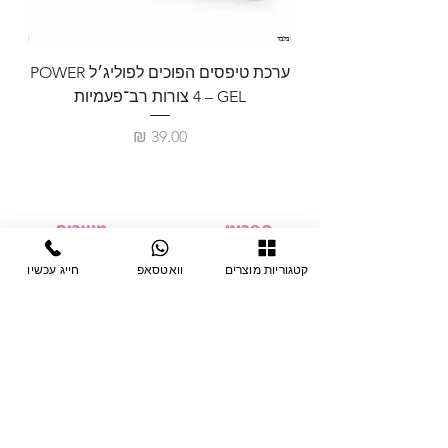
ערכת טיפסים הפוכים לפוליג׳ל POWER
GEL – ‏4 צורות רב־פעמיות
לבניית 
מחיר
תפריט
מוצרים
ציוד חד-פעמי
דף בית
קטגוריות מוצרים
וואטסאפ
חייג עכשיו
צבתות
מחלקות
טיפות לפטרת
אודות
ריהוט
צור קשר
מוצרי חשמל
תקנון האתר
תנאי אחראיות
מניקור ופדיקור