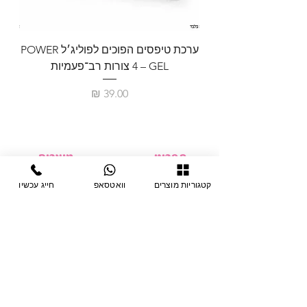
ערכת טיפסים הפוכים לפוליג׳ל POWER
GEL – ‏4 צורות רב־פעמיות
לבניית 
מחיר
תפריט
מוצרים
ציוד חד-פעמי
דף בית
קטגוריות מוצרים
וואטסאפ
חייג עכשיו
צבתות
מחלקות
טיפות לפטרת
אודות
ריהוט
צור קשר
מוצרי חשמל
תקנון האתר
תנאי אחראיות
מניקור ופדיקור