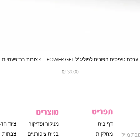
ערכת טיפסים הפוכים לפוליג׳ל POWER GEL – ‏4 צורות רב־פעמיות
מחיר
תפריט
מוצרים
דף בית
מניקור ופדיקור
ציוד חד-
מחלקות
בניית ציפורניים
צבתות