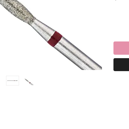
ריחת
ים
מצוינות
לא
0..