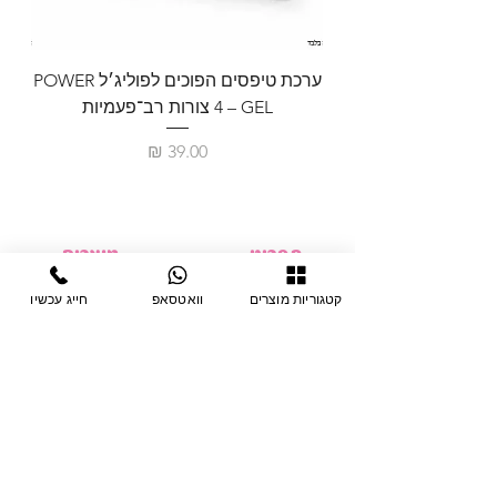
ערכת טיפסים הפוכים לפוליג׳ל POWER
GEL – ‏4 צורות רב־פעמיות
לבניית 
מחיר
תפריט
מוצרים
ציוד חד-פעמי
דף בית
קטגוריות מוצרים
וואטסאפ
חייג עכשיו
צבתות
מחלקות
טיפות לפטרת
אודות
ריהוט
צור קשר
מוצרי חשמל
תקנון האתר
תנאי אחראיות
מניקור ופדיקור