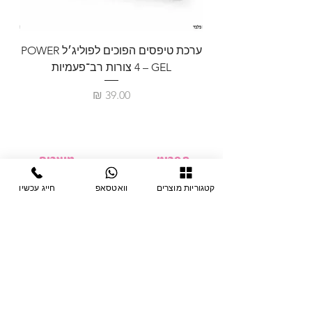
ערכת טיפסים הפוכים לפוליג׳ל POWER
GEL – ‏4 צורות רב־פעמיות
לבניית 
מחיר
תפריט
מוצרים
ציוד חד-פעמי
דף בית
קטגוריות מוצרים
וואטסאפ
חייג עכשיו
צבתות
מחלקות
טיפות לפטרת
אודות
ריהוט
צור קשר
מוצרי חשמל
תקנון האתר
תנאי אחראיות
מניקור ופדיקור