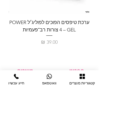
ערכת טיפסים הפוכים לפוליג׳ל POWER
GEL – ‏4 צורות רב־פעמיות
לבניית 
מחיר
תפריט
מוצרים
ציוד חד-פעמי
דף בית
קטגוריות מוצרים
וואטסאפ
חייג עכשיו
צבתות
מחלקות
טיפות לפטרת
אודות
ריהוט
צור קשר
מוצרי חשמל
תקנון האתר
תנאי אחראיות
מניקור ופדיקור