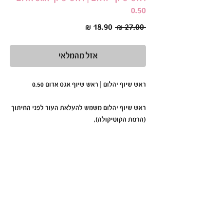
0.50
מחיר
מחיר
 ‏27.00 ‏₪ 
רגיל
מבצע
אזל מהמלאי
ראש שיוף יהלום | ראש שיוף אגס אדום 0.50
ראש שיוף יהלום משמש להעלאת העור לפני החיתוך
(הרמת הקוטיקולה),
כמו-כן ניתן להשתמש בו גם לניקוי לאחר מריחת
החומר.
ראשי מניקור מצופים יהלום, הראשים החזקים
והמובילים בעולם!
ראש שיוף יהלום למניקור מספקים תוצאות מצוינות
למניקוריסטיות החל מהשימוש הראשון.