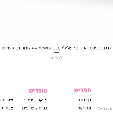
ערכת טיפסים הפוכים לפוליג׳ל POWER GEL – ‏4 צורות רב־פעמיות
מחיר
תפריט
מוצרים
דף בית
מניקור ופדיקור
ציוד חד-
מחלקות
בניית ציפורניים
צבתות