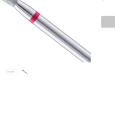
ריחת
ים
מצוינות
לא