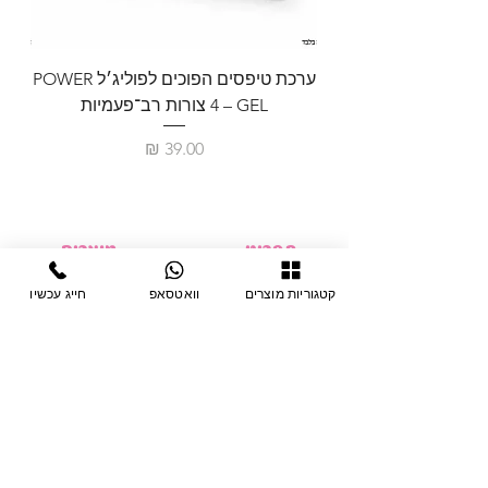
ערכת טיפסים הפוכים לפוליג׳ל POWER
GEL – ‏4 צורות רב־פעמיות
לבניית 
מחיר
תפריט
מוצרים
ציוד חד-פעמי
דף בית
קטגוריות מוצרים
וואטסאפ
חייג עכשיו
צבתות
מחלקות
טיפות לפטרת
אודות
ריהוט
צור קשר
מוצרי חשמל
תקנון האתר
תנאי אחראיות
מניקור ופדיקור