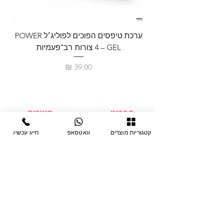
ערכת טיפסים הפוכים לפוליג׳ל POWER
GEL – ‏4 צורות רב־פעמיות
לבניית 
מחיר
תפריט
מוצרים
ציוד חד-פעמי
דף בית
קטגוריות מוצרים
וואטסאפ
חייג עכשיו
צבתות
מחלקות
טיפות לפטרת
אודות
ריהוט
צור קשר
מוצרי חשמל
תקנון האתר
תנאי אחראיות
מניקור ופדיקור