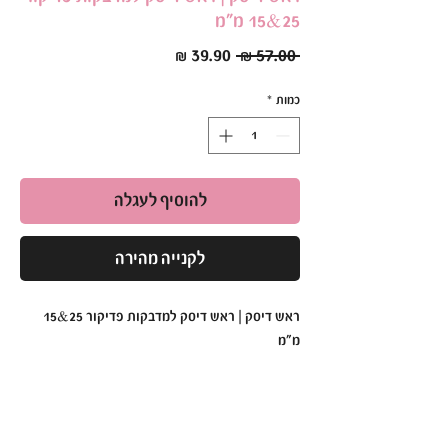
25&15 מ"מ
מחיר
מחיר
 ‏57.00 ‏₪ 
רגיל
מבצע
כמות
*
להוסיף לעגלה
לקנייה מהירה
ראש דיסק | ראש דיסק למדבקות פדיקור 25&15
מ"מ