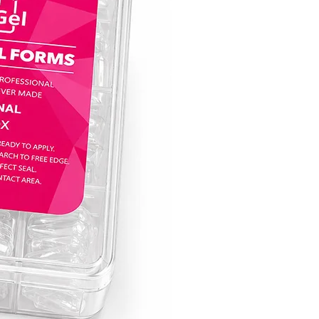
מדויק ואחיד. הנוסחה הידידותית שלו מושל
הרמות החל ממתחילות ועד מקצועית ששנים
ומבטיחה שהציפורניים יצאו מושלמות בכל 
מושלם עבור ג׳ל לק אנטומי:
בין אם את אומנית ציפורניים ותיקה או רק 
לחקור את עולם עיצוב הציפורניים, ראבר ביי
הוא בחירה אידיאלית ליצירת עיצובים מורכ
ומפורטים. העקביות והגמישות של ראבר ביי
הופכות אותו לקנבס המושלם להבעת היציר
שלך ולהשגת מראה ג׳ל לק אנטומי מושלם.
הרימי את אומנות הציפורניים שלך לגבהים
עם ראבר בייס של חברת קויו, שבו פיגמנטצ
צבעונית שובת לב, חוזק וקלות השימוש באי
להגדיר מחדש את חווית טיפוח הציפורניים.
מניקור ליצירת מופת עם קולקציית ראבר בי
קויו - הסוד לציפורניים מסנוורות שמותירו
מתמשך.