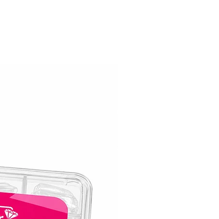
חוזק ללא תחרות:
ראבר בייס קויו מבינים את הדרישות של הח
המודרניים, וזו הסיבה שהראבר בייס קויו נו
חזק ממש כמוך!. ראבר בייס קויו מגן על הצי
שלך מפני שבבים, סדקים ודהייה.
ראבר בייס קויו שומר על יופיו המקורי במש
ארוכים.
אלגנטיות עמידה לאורך זמן:
עם ראבר בייס קויו תוכלי ליהנות מציפורניי
שנשארות טריות וחסרות פגמים כמו ביום ב
אותו. ראבר בייס קויו בעל כוח עמידה יוצא ד
האומר שאת יכולה להתהדר עם המניקור ש
בביטחון לתקופה ממושכת.
יישום ללא מאמץ:
השגת מניקור מהמם לא הייתה קלה יותר.
ראבר בייס קויו מחליק בצורה חלקה, ומאפשר