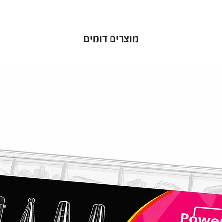
יים
מוצרים דומים
עד להיות
פורניים
ך שבועות
ם
ו מרחת
ופן
לך
 כיסוי