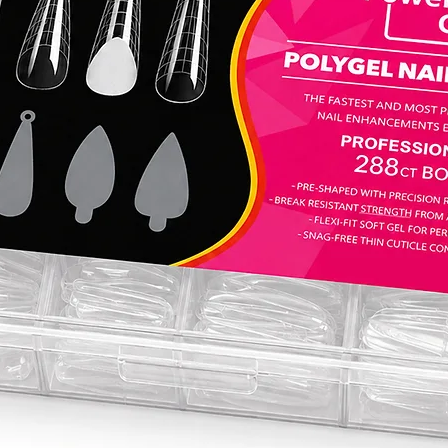
מת לכל
 בתחום,
פעם.
מתחילה
ס קויו
בים
ס קויו
תיות
 חדשים
יה
ם יחד כדי
 הפכי כל
יס של
ת רושם