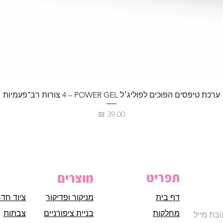
ערכת טיפסים הפוכים לפוליג׳ל POWER GEL – ‏4 צורות רב־פעמיות
מחיר
תפריט
מוצרים
דף בית
מניקור ופדיקור
ציוד חד-
מחלקות
בניית ציפורניים
צבתות