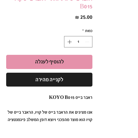
B015
מחיר
כמות
*
להוסיף לעגלה
לקנייה מהירה
ראבר בייס KOYO B015
אנו מציגים את הראבר בייס של קויו, הראבר בייס של
קויו הוא מוצר מהפכני ויוצא דופן המשלב פיגמנטציה
צבעונית תוססת, עמידות ללא תחרות ומריחה ללא
מאמץ כדי ליצור מניקור שנמשך זמן רב יותר מאי