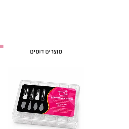
פעם.
הראבר בייס קויו מעוצב בדייקנות וחדשנות, הראבר
בייס קויו הוא הבחירה האולטימטיבית עבור אלה
המחפשות תוצאות באיכות הגבוהה ביותר ומינימום
מאמץ.
מוצרים דומים
פיגמנטציה של צבע חי:
ראבר בייס קויו מתגאה בפלטה נרחבת של צבעים
עשירים וזוהרים. בחברת קויו כל גוון מנוסח בקפידה
כדי לספק תמורה צבעונית אינטנסיבית ונכונה
לבקבוק הראבר בייס של קויו. בין אם את מעדיפה
גוונים ניטרליים קלאסיים או גוונים אמיצים ונועזים,
הראבר בייס של קויו מספק מניפת צבעים שתבטיח
שהציפורניים שלך יהיו עם ברק מדהים ומושך עיניים.
חוזק ללא תחרות:
ראבר בייס קויו מבינים את הדרישות של החיים
המודרניים, וזו הסיבה שהראבר בייס קויו נועד להיות