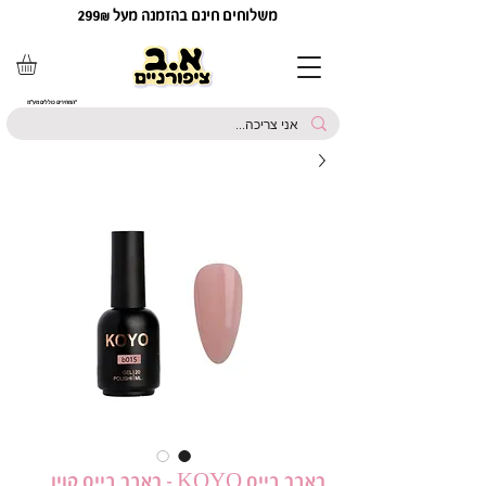
משלוחים חינם בהזמנה מעל 299₪
*המחירים כוללים מע"מ
ראבר בייס KOYO - ראבר בייס קויו