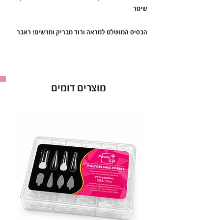
שימר
הבסיס המושלם למראה ורוד מבריק ומרשים! ראבר
בייס ריו בגוון ורוד חלבי עם שימר, או בשמו "ריו פינק
שימר",
מעניק לציפורניים גוון ורוד רך עם נצנצים עדינים,
המושלם לעיצובים מבריקים ומרשימים.
מוצרים דומים
•
תכונות עיקריות:
גוון ורוד חלבי עם שימר
: גוון ורוד בהיר עם נצנוץ
עדין, המעניק לציפורניים מראה מואר ומבריק.
פורמולה סמיכה
: מספקת כיסוי יציב ועמידות
גבוהה, ומחזיקה את הלק במצב מצוין לאורך זמן.
מריחה אחידה ונוחה
: אידיאלי לשימוש כבסיס
לעיצובים מבריקים, מניקור פרנץ' או למראה נקי
ואלגנטי.