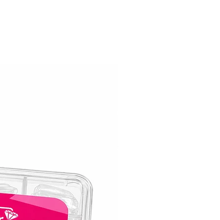
טיפוח הציפורניים.
פורמולה איכותית ללא רכיבים מזיקים,
לשמירה על בריאות הציפורניים.
עם ראבר בייס מרשמלו #002, ת
ציפורניים רך, מעודן ומלא חן,
שישדרג כל מניקור למראה מוקפד ואלגנטי!
תכולה: 9 מיל