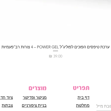
ערכת טיפסים הפוכים לפוליג׳ל POWER GEL – ‏4 צורות רב־פעמיות
מחיר
תפריט
מוצרים
דף בית
מניקור ופדיקור
ציוד חד-
מחלקות
בניית ציפורניים
צבתות