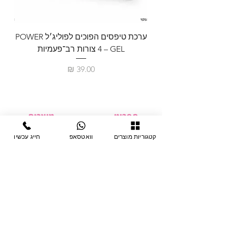
ערכת טיפסים הפוכים לפוליג׳ל POWER
GEL – ‏4 צורות רב־פעמיות
לבניית 
מחיר
תפריט
מוצרים
ציוד חד-פעמי
דף בית
קטגוריות מוצרים
וואטסאפ
חייג עכשיו
צבתות
מחלקות
טיפות לפטרת
אודות
ריהוט
צור קשר
מוצרי חשמל
תקנון האתר
תנאי אחראיות
מניקור ופדיקור