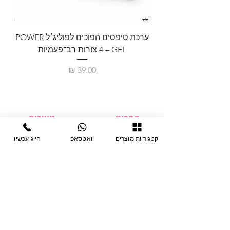
ערכת טיפסים הפוכים לפוליג׳ל POWER
GEL – ‏4 צורות רב־פעמיות
לבניית 
מחיר
תפריט
מוצרים
ציוד חד-פעמי
דף בית
קטגוריות מוצרים
וואטסאפ
חייג עכשיו
צבתות
מחלקות
טיפות לפטרת
אודות
ריהוט
צור קשר
מוצרי חשמל
תקנון האתר
תנאי אחראיות
מניקור ופדיקור