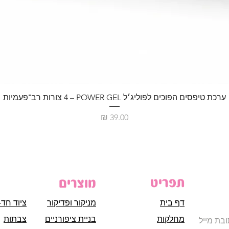
ערכת טיפסים הפוכים לפוליג׳ל POWER GEL – ‏4 צורות רב־פעמיות
מחיר
תפריט
מוצרים
דף בית
מניקור ופדיקור
ציוד חד-
מחלקות
בניית ציפורניים
צבתות