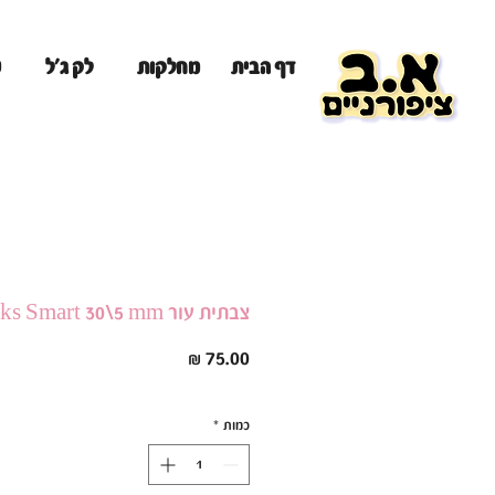
מ
דף הבית
מחלקות
לק ג'ל
צבתית עור Staleks Smart 30\5 mm
מחיר
כמות
*